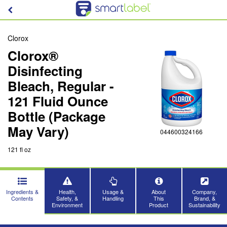
Clorox
Clorox®
Disinfecting
Bleach, Regular -
121 Fluid Ounce
Bottle (Package
May Vary)
044600324166
121 fl oz
Ingredients &
Health,
Usage &
About
Company,
Contents
Safety, &
Handling
This
Brand, &
Environment
Product
Sustainability