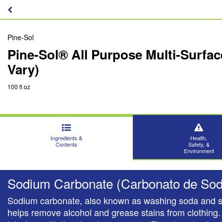
Pine-Sol
Pine-Sol® All Purpose Multi-Surfa
Vary)
100 fl oz
Ingredients &
Health,
Contents
Safety, &
Environment
Sodium Carbonate (Carbonato de Sod
Sodium carbonate, also known as washing soda and soda 
helps remove alcohol and grease stains from clothing. 