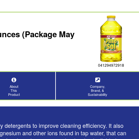
Ounces (Package May
041294972918
About
Company,
This
Brand, &
Product
Sustainability
 detergents to improve cleaning efficiency. It also
gnesium and other ions found in tap water, that can